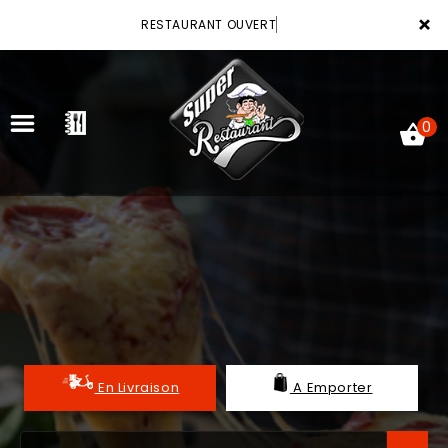
×
RESTAURANT OUVERT
0
ACCUEIL
LA CARTE
VOTRE COMPTE
NOTRE RESTAURANT
En Livraison
A Emporter
VOS AVIS
MENTIONS LÉGALES