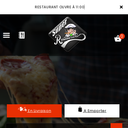
×
RESTAURANT OUVRE À 11:00
0
ACCUEIL
LA CARTE
VOTRE COMPTE
NOTRE RESTAURANT
En Livraison
A Emporter
VOS AVIS
MENTIONS LÉGALES